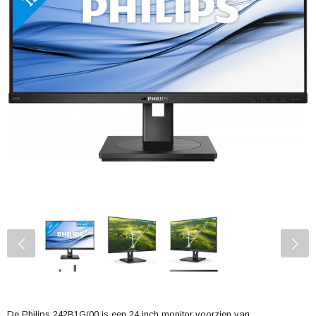
De Philips 242B1G/00 is een 24 inch monitor voorzien van