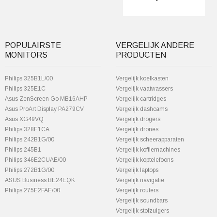
POPULAIRSTE
VERGELIJK ANDERE
MONITORS
PRODUCTEN
Philips 325B1L/00
Vergelijk koelkasten
Philips 325E1C
Vergelijk vaatwassers
Asus ZenScreen Go MB16AHP
Vergelijk cartridges
Asus ProArt Display PA279CV
Vergelijk dashcams
Asus XG49VQ
Vergelijk drogers
Philips 328E1CA
Vergelijk drones
Philips 242B1G/00
Vergelijk scheerapparaten
Philips 245B1
Vergelijk koffiemachines
Philips 346E2CUAE/00
Vergelijk koptelefoons
Philips 272B1G/00
Vergelijk laptops
ASUS Business BE24EQK
Vergelijk navigatie
Philips 275E2FAE/00
Vergelijk routers
Vergelijk soundbars
Vergelijk stofzuigers