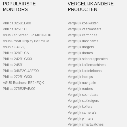
POPULAIRSTE
VERGELIJK ANDERE
MONITORS
PRODUCTEN
Philips 325B1L/00
Vergelijk koelkasten
Philips 325E1C
Vergelijk vaatwassers
Asus ZenScreen Go MB16AHP
Vergelijk cartridges
Asus ProArt Display PA279CV
Vergelijk dashcams
Asus XG49VQ
Vergelijk drogers
Philips 328E1CA
Vergelijk drones
Philips 242B1G/00
Vergelijk scheerapparaten
Philips 245B1
Vergelijk koffiemachines
Philips 346E2CUAE/00
Vergelijk koptelefoons
Philips 272B1G/00
Vergelijk laptops
ASUS Business BE24EQK
Vergelijk navigatie
Philips 275E2FAE/00
Vergelijk routers
Vergelijk soundbars
Vergelijk stofzuigers
Vergelijk koffers
Vergelijk camera's
Vergelijk printers
Vergelijk smartwatches