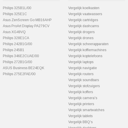
Philips 325B1L/00
Vergelijk koelkasten
Philips 325E1C
Vergelijk vaatwassers
Asus ZenScreen Go MB16AHP
Vergelijk cartridges
Asus ProArt Display PA279CV
Vergelijk dashcams
Asus XG49VQ
Vergelijk drogers
Philips 328E1CA
Vergelijk drones
Philips 242B1G/00
Vergelijk scheerapparaten
Philips 245B1
Vergelijk koffiemachines
Philips 346E2CUAE/00
Vergelijk koptelefoons
Philips 272B1G/00
Vergelijk laptops
ASUS Business BE24EQK
Vergelijk navigatie
Philips 275E2FAE/00
Vergelijk routers
Vergelijk soundbars
Vergelijk stofzuigers
Vergelijk koffers
Vergelijk camera's
Vergelijk printers
Vergelijk smartwatches
Vergelijk tablets
Vergelijk BBQ's