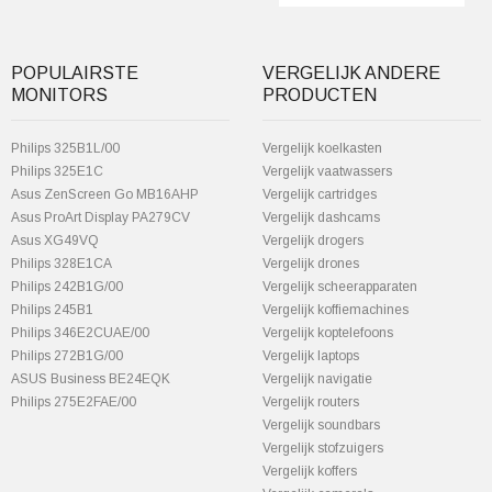
POPULAIRSTE
VERGELIJK ANDERE
MONITORS
PRODUCTEN
Philips 325B1L/00
Vergelijk koelkasten
Philips 325E1C
Vergelijk vaatwassers
Asus ZenScreen Go MB16AHP
Vergelijk cartridges
Asus ProArt Display PA279CV
Vergelijk dashcams
Asus XG49VQ
Vergelijk drogers
Philips 328E1CA
Vergelijk drones
Philips 242B1G/00
Vergelijk scheerapparaten
Philips 245B1
Vergelijk koffiemachines
Philips 346E2CUAE/00
Vergelijk koptelefoons
Philips 272B1G/00
Vergelijk laptops
ASUS Business BE24EQK
Vergelijk navigatie
Philips 275E2FAE/00
Vergelijk routers
Vergelijk soundbars
Vergelijk stofzuigers
Vergelijk koffers