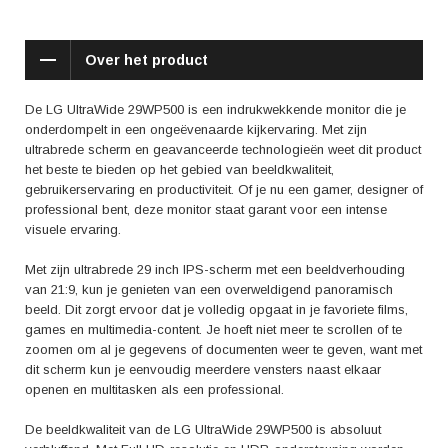
de juiste kijkhoek kunt instellen voor een comfortabele werkhouding.
Daarnaast zorgt de Flicker Safe-technologie ervoor dat de beelden
stabiel en rustgevend blijven. Werk, game of ontspan in alle comfort
Over het product
zonder last te hebben van vermoeide ogen.
Maar wat denken anderen van de LG UltraWide 29WP500? Uit reviews
De LG UltraWide 29WP500 is een indrukwekkende monitor die je
komt naar voren dat gebruikers vooral enthousiast zijn over de
onderdompelt in een ongeëvenaarde kijkervaring. Met zijn
beeldkwaliteit en de kleurweergave van deze monitor. De HDR-
ultrabrede scherm en geavanceerde technologieën weet dit product
ondersteuning zorgt voor een realistische weergave van het beeld en
het beste te bieden op het gebied van beeldkwaliteit,
laat scènes tot leven komen. Het ultrabrede scherm creëert een
gebruikerservaring en productiviteit. Of je nu een gamer, designer of
meeslepende ervaring die je volledig onderdompelt in je favoriete
professional bent, deze monitor staat garant voor een intense
games of films.
visuele ervaring.
Kortom, de LG UltraWide 29WP500 is de perfecte keuze voor wie op
Met zijn ultrabrede 29 inch IPS-scherm met een beeldverhouding
zoek is naar een hoogwaardige monitor met een breed scherm. Het
van 21:9, kun je genieten van een overweldigend panoramisch
biedt een meeslepende kijkervaring, een indrukwekkende beeldkwaliteit
beeld. Dit zorgt ervoor dat je volledig opgaat in je favoriete films,
en veelzijdige functies voor productiviteit. Of je nu aan het werk bent,
games en multimedia-content. Je hoeft niet meer te scrollen of te
geniet van je multimedia-content of jezelf verliest in een spannend spel,
zoomen om al je gegevens of documenten weer te geven, want met
deze monitor zal je nooit teleurstellen. Ervaar zelf de kracht van de LG
dit scherm kun je eenvoudig meerdere vensters naast elkaar
UltraWide 29WP500 en laat je betoveren door de impact van het
openen en multitasken als een professional.
ultrabrede scherm.
De beeldkwaliteit van de LG UltraWide 29WP500 is absoluut