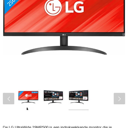
De LG UltraWide 29WP500 is een indrukwekkende monitor die je