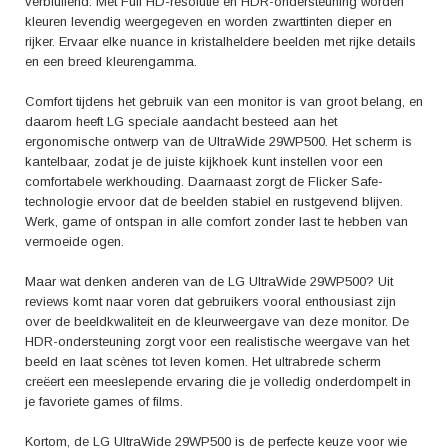
verbluffend. Met Full HD-resolutie en HDR-ondersteuning worden
kleuren levendig weergegeven en worden zwarttinten dieper en
rijker. Ervaar elke nuance in kristalheldere beelden met rijke details
en een breed kleurengamma.
Comfort tijdens het gebruik van een monitor is van groot belang, en
daarom heeft LG speciale aandacht besteed aan het
ergonomische ontwerp van de UltraWide 29WP500. Het scherm is
kantelbaar, zodat je de juiste kijkhoek kunt instellen voor een
comfortabele werkhouding. Daarnaast zorgt de Flicker Safe-
technologie ervoor dat de beelden stabiel en rustgevend blijven.
Werk, game of ontspan in alle comfort zonder last te hebben van
vermoeide ogen.
Maar wat denken anderen van de LG UltraWide 29WP500? Uit
reviews komt naar voren dat gebruikers vooral enthousiast zijn
over de beeldkwaliteit en de kleurweergave van deze monitor. De
HDR-ondersteuning zorgt voor een realistische weergave van het
beeld en laat scènes tot leven komen. Het ultrabrede scherm
creëert een meeslepende ervaring die je volledig onderdompelt in
je favoriete games of films.
Kortom, de LG UltraWide 29WP500 is de perfecte keuze voor wie