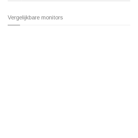
Vergelijkbare monitors
Philips 325B1L/00