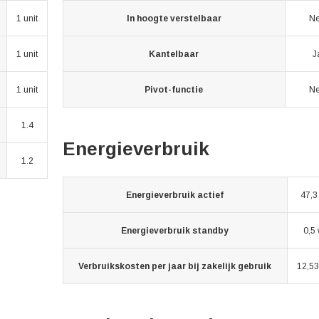
1 unit
In hoogte verstelbaar
N
1 unit
Kantelbaar
J
1 unit
Pivot-functie
N
1.4
Energieverbruik
1.2
Energieverbruik actief
47,3
Energieverbruik standby
0,5 
Verbruikskosten per jaar bij zakelijk gebruik
12,53