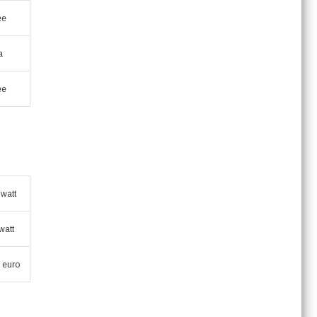
ee
a
ee
 watt
watt
 euro