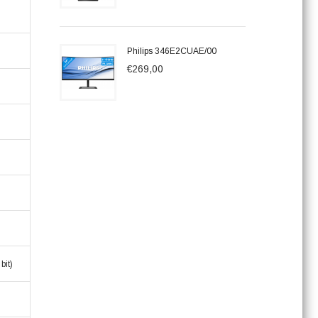
Philips 346E2CUAE/00
€269,00
bit)