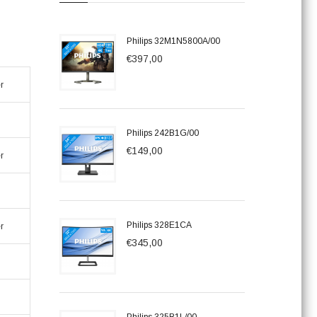
Philips 32M1N5800A/00
€397,00
r
Philips 242B1G/00
€149,00
r
Philips 328E1CA
r
€345,00