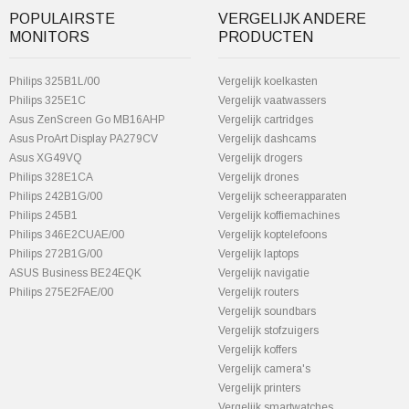
POPULAIRSTE
VERGELIJK ANDERE
MONITORS
PRODUCTEN
Philips 325B1L/00
Vergelijk koelkasten
Philips 325E1C
Vergelijk vaatwassers
Asus ZenScreen Go MB16AHP
Vergelijk cartridges
Asus ProArt Display PA279CV
Vergelijk dashcams
Asus XG49VQ
Vergelijk drogers
Philips 328E1CA
Vergelijk drones
Philips 242B1G/00
Vergelijk scheerapparaten
Philips 245B1
Vergelijk koffiemachines
Philips 346E2CUAE/00
Vergelijk koptelefoons
Philips 272B1G/00
Vergelijk laptops
ASUS Business BE24EQK
Vergelijk navigatie
Philips 275E2FAE/00
Vergelijk routers
Vergelijk soundbars
Vergelijk stofzuigers
Vergelijk koffers
Vergelijk camera's
Vergelijk printers
Vergelijk smartwatches