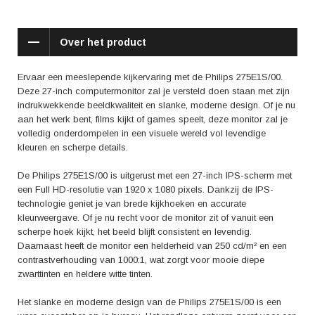
Wat betreft connectiviteit biedt de Philips 275E1S/00 voldoende
mogelijkheden. Het beschikt over HDMI en VGA-ingangen, waardoor je
gemakkelijk verschillende apparaten kunt aansluiten, zoals je laptop,
Over het product
gameconsole of Blu-ray speler. Daarnaast heeft de monitor een
ingebouwde 3,5 mm audio-uitgang, zodat je jouw favoriete speakers of
koptelefoon kunt aansluiten voor een nog meeslepender
Ervaar een meeslepende kijkervaring met de Philips 275E1S/00.
geluidservaring.
Deze 27-inch computermonitor zal je versteld doen staan met zijn
indrukwekkende beeldkwaliteit en slanke, moderne design. Of je nu
In reviews worden verschillende positieve aspecten van de Philips
aan het werk bent, films kijkt of games speelt, deze monitor zal je
275E1S/00 genoemd. Veel gebruikers zijn onder de indruk van de
volledig onderdompelen in een visuele wereld vol levendige
beeldkwaliteit en de levensechte kleuren die de monitor levert.
kleuren en scherpe details.
Daarnaast wordt het slanke design en de verstelbaarheid van de
monitor als pluspunten genoemd. De mogelijkheid om meerdere
De Philips 275E1S/00 is uitgerust met een 27-inch IPS-scherm met
apparaten aan te sluiten wordt ook als handig ervaren.
een Full HD-resolutie van 1920 x 1080 pixels. Dankzij de IPS-
technologie geniet je van brede kijkhoeken en accurate
Kortom, met de Philips 275E1S/00 haal je een hoogwaardige
kleurweergave. Of je nu recht voor de monitor zit of vanuit een
computermonitor in huis die garant staat voor een meeslepende
scherpe hoek kijkt, het beeld blijft consistent en levendig.
kijkervaring. Geniet van levendige kleuren, scherpe details en een stijlvol
Daarnaast heeft de monitor een helderheid van 250 cd/m² en een
design. Of je nu aan het werk bent of ontspant met je favoriete films en
contrastverhouding van 1000:1, wat zorgt voor mooie diepe
games, deze monitor is de perfecte keuze voor ultiem kijkplezier. Haal
zwarttinten en heldere witte tinten.
hem nu in huis en ervaar het zelf!
Het slanke en moderne design van de Philips 275E1S/00 is een