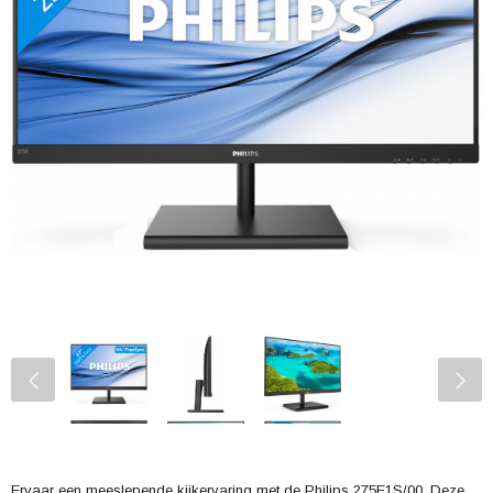
Ervaar een meeslepende kijkervaring met de Philips 275E1S/00. Deze