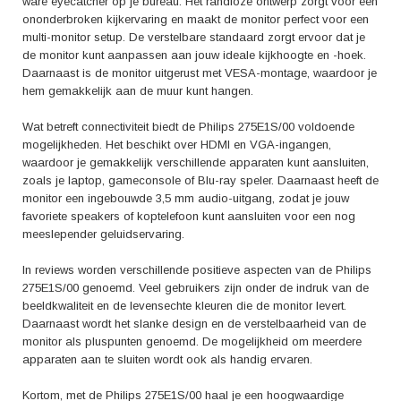
ware eyecatcher op je bureau. Het randloze ontwerp zorgt voor een
ononderbroken kijkervaring en maakt de monitor perfect voor een
multi-monitor setup. De verstelbare standaard zorgt ervoor dat je
de monitor kunt aanpassen aan jouw ideale kijkhoogte en -hoek.
Daarnaast is de monitor uitgerust met VESA-montage, waardoor je
hem gemakkelijk aan de muur kunt hangen.
Wat betreft connectiviteit biedt de Philips 275E1S/00 voldoende
mogelijkheden. Het beschikt over HDMI en VGA-ingangen,
waardoor je gemakkelijk verschillende apparaten kunt aansluiten,
zoals je laptop, gameconsole of Blu-ray speler. Daarnaast heeft de
monitor een ingebouwde 3,5 mm audio-uitgang, zodat je jouw
favoriete speakers of koptelefoon kunt aansluiten voor een nog
meeslepender geluidservaring.
In reviews worden verschillende positieve aspecten van de Philips
275E1S/00 genoemd. Veel gebruikers zijn onder de indruk van de
beeldkwaliteit en de levensechte kleuren die de monitor levert.
Daarnaast wordt het slanke design en de verstelbaarheid van de
monitor als pluspunten genoemd. De mogelijkheid om meerdere
apparaten aan te sluiten wordt ook als handig ervaren.
Kortom, met de Philips 275E1S/00 haal je een hoogwaardige